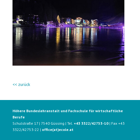
<< zurück
Höhere Bundeslehranstalt und Fachschule für wirtschaftliche
Berufe
Schulstraße 17 | 7540 Güssing | Tel.
+43 3322/42753-10
| Fax +43
3322/42753-22 |
office(at)ecole.at