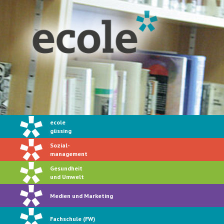
ecole
güssing
Sozial-
management
Gesundheit
und Umwelt
Medien und Marketing
Fachschule (FW)