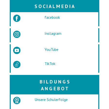
S O C I A L M E D I A
facebook
Instagram
YouTube
TikTok
B I L D U N G S
A N G E B O T
Unsere Schulerfolge