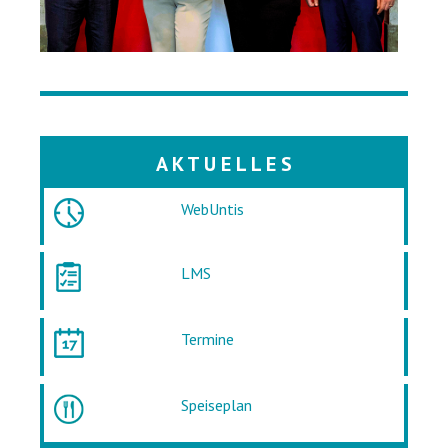
A K T U E L L E S
WebUntis
LMS
Termine
Speiseplan