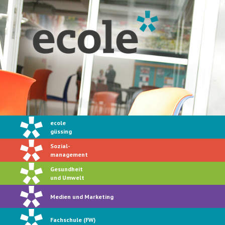
ecole
güssing
Sozial-
management
Gesundheit
und Umwelt
Medien und Marketing
Fachschule (FW)