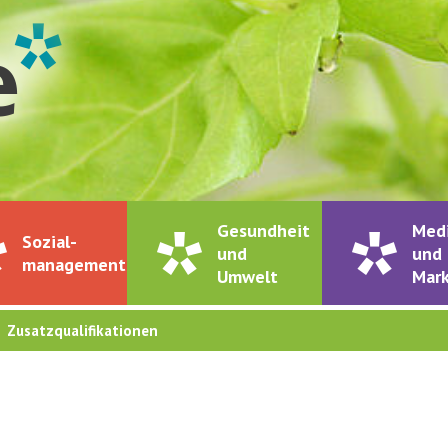
Gesundheit
Med
Sozial-
und
und
management
Umwelt
Mark
Zusatzqualifikationen