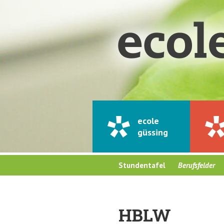
ecole
güssing
Stundentafel
Berufsfelder
HBLW