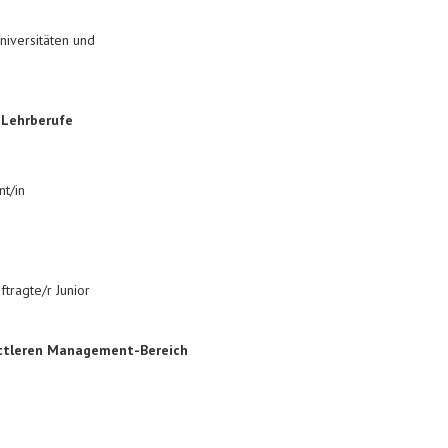
niversitäten und
 Lehrberufe
t/in
tragte/r Junior
ittleren Management-Bereich