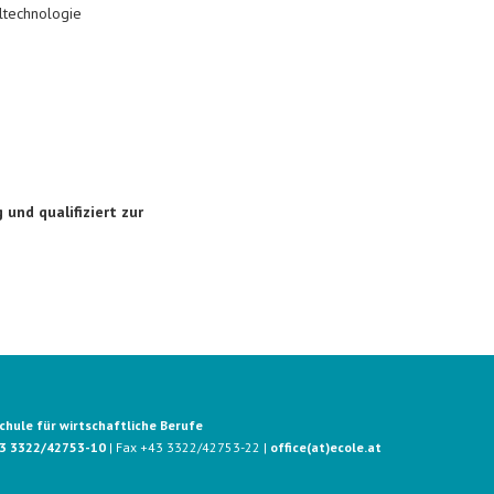
ltechnologie
und qualifiziert zur
hule für wirtschaftliche Berufe
3 3322/42753-10
| Fax +43 3322/42753-22 |
office(at)ecole.at