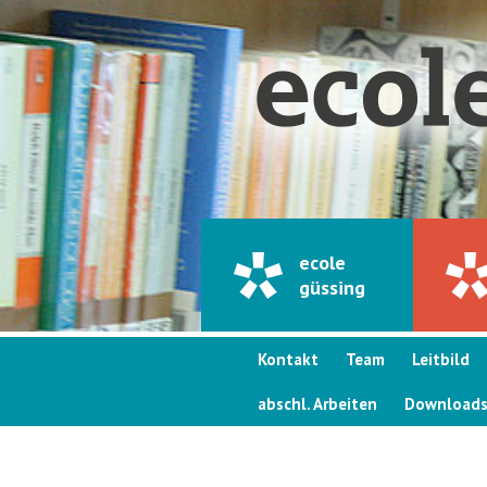
ecole
güssing
Kontakt
Team
Leitbild
abschl. Arbeiten
Download