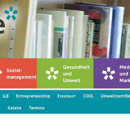
Gesundheit
Med
Sozial-
und
und
management
Umwelt
Mark
ILB
Entrepreneurship
Erasmus+
COOL
Umweltzertifi
s
Galerie
Termine