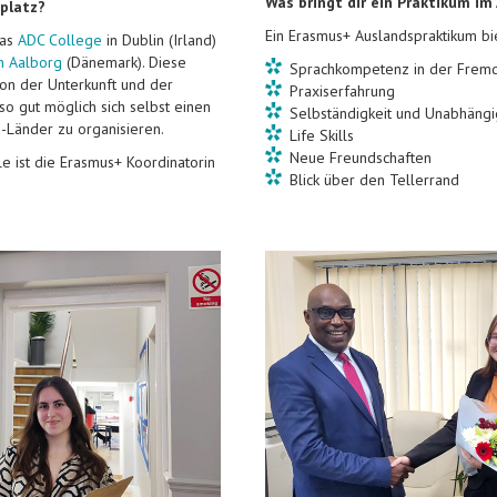
Was bringt dir ein Praktikum im
splatz?
Ein Erasmus+ Auslandspraktikum bie
das
ADC College
in Dublin (Irland)
in Aalborg
(Dänemark). Diese
Sprachkompetenz in der Frem
ion der Unterkunft und der
Praxiserfahrung
so gut möglich sich selbst einen
Selbständigkeit und Unabhängi
U-Länder zu organisieren.
Life Skills
Neue Freundschaften
e ist die Erasmus+ Koordinatorin
Blick über den Tellerrand