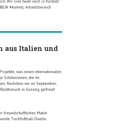
ch. Wir sind heute noch in Kontakt.“
 HBLW #komm), Arbeitsbereich
h aus Italien und
Projekte, was einen internationalen
e Schülerinnen, die ihr
ngen. Nachdem wir im September,
n Rückbesuch in Güssing gefreut!
n freundschaftliches Match
nende Tischfußball-Duelle.