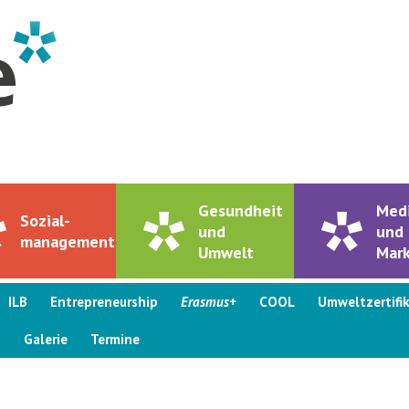
Gesundheit
Med
Sozial-
und
und
management
Umwelt
Mark
ILB
Entrepreneurship
Erasmus+
COOL
Umweltzertifi
s
Galerie
Termine