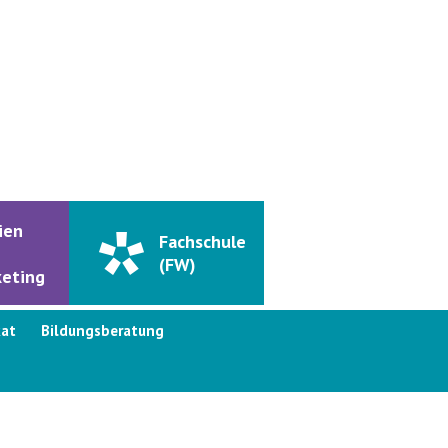
ien
Fachschule
(FW)
eting
kat
Bildungsberatung