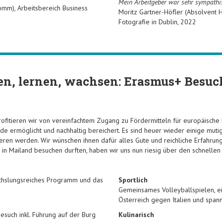
Mein Arbeitgeber war sehr sympathis
omm), Arbeitsbereich Business
Moritz Gartner-Höfler (Absolvent
Fotografie in Dublin, 2022
en, lernen, wachsen
: Erasmus+ Besuc
profitieren wir von vereinfachtem Zugang zu Fördermitteln für europäische 
e ermöglicht und nachhaltig bereichert. Es sind heuer wieder einige mutig
vieren werden. Wir wünschen ihnen dafür alles Gute und reichliche Erfahru
e in Mailand besuchen durften, haben wir uns nun riesig über den schnelle
chslungsreiches Programm und das
Sportlich
Gemeinsames Volleyballspielen, ei
Österreich gegen Italien und span
Besuch inkl. Führung auf der Burg
Kulinarisch