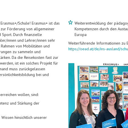
e Erasmus+/Schule! Erasmus+ ist das
Weiterentwicklung der pädago
zur Förderung von allgemeiner
Kompetenzen durch den Austau
 Sport. Durch finanzielle
Europa
üler/innen und Lehrer/innen sehr
Weiterführende Informationen zu 
im Rahmen von Mobilitäten und
https://oead.at/de/ins-ausland/sch
ahrungen zu sammeln und
rken. Da die Reisekosten fast zur
den, ist ein solches Projekt für
iemand muss zurückgelassen
ersönlichkeitsbildung bei und
erreichen wollen, sind:
tenz und Stärkung der
Wissen hinsichtlich unserer