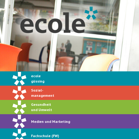
ecole
güssing
Sozial-
management
Gesundheit
und Umwelt
Medien und Marketing
Fachschule (FW)