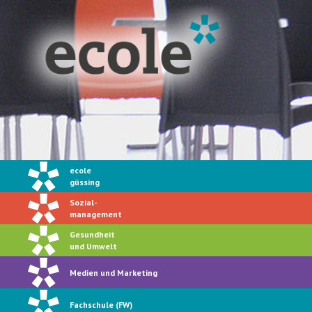
ecole
güssing
Sozial-
management
Gesundheit
und Umwelt
Medien und Marketing
Fachschule (FW)