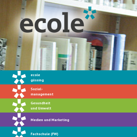
ecole
güssing
Sozial-
management
Gesundheit
und Umwelt
Medien und Marketing
Fachschule (FW)