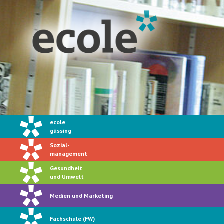
ecole
güssing
Sozial-
management
Gesundheit
und Umwelt
Medien und Marketing
Fachschule (FW)