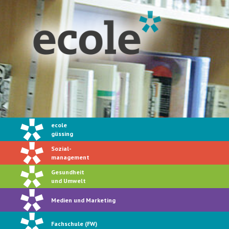
ecole
güssing
Sozial-
management
Gesundheit
und Umwelt
Medien und Marketing
Fachschule (FW)