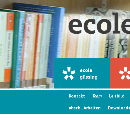
ecole
güssing
Kontakt
Team
Leitbild
abschl. Arbeiten
Download