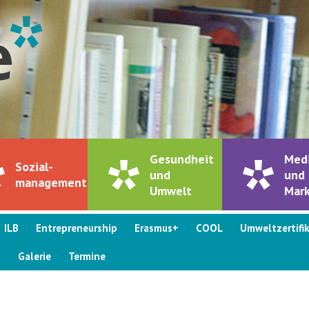
Gesundheit
Med
Sozial-
und
und
management
Umwelt
Mark
ILB
Entrepreneurship
Erasmus+
COOL
Umweltzertifi
s
Galerie
Termine