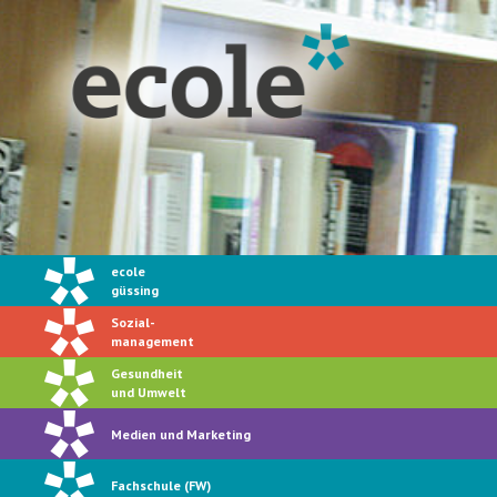
ecole
güssing
Sozial-
management
Gesundheit
und Umwelt
Medien und Marketing
Fachschule (FW)