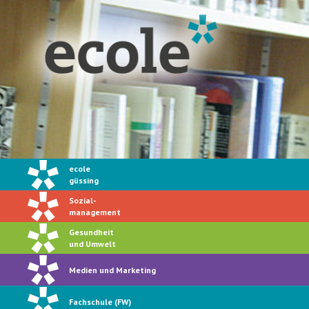
ecole
güssing
Sozial-
management
Gesundheit
und Umwelt
Medien und Marketing
Fachschule (FW)