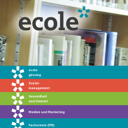
ecole
güssing
Sozial-
management
Gesundheit
und Umwelt
Medien und Marketing
Fachschule (FW)