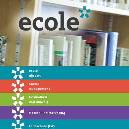
ecole
güssing
Sozial-
management
Gesundheit
und Umwelt
Medien und Marketing
Fachschule (FW)