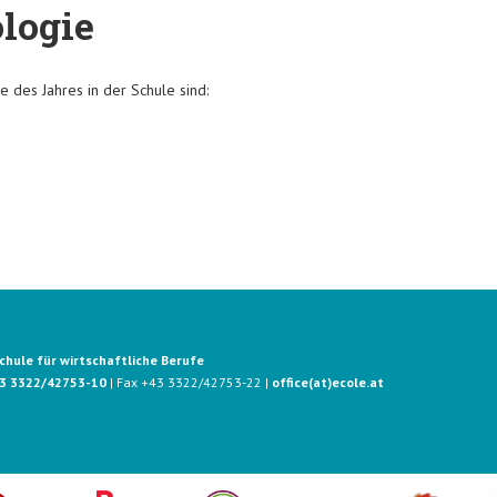
logie
e des Jahres in der Schule sind:
hule für wirtschaftliche Berufe
3 3322/42753-10
| Fax +43 3322/42753-22 |
office(at)ecole.at