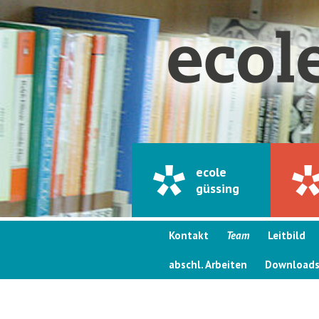
ecole
güssing
Kontakt
Team
Leitbild
abschl. Arbeiten
Download