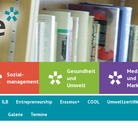
Gesundheit
Med
Sozial-
und
und
management
Umwelt
Mark
ILB
Entrepreneurship
Erasmus+
COOL
Umweltzertifi
s
Galerie
Termine