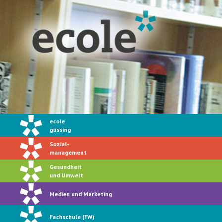
ecole
güssing
Sozial-
management
Gesundheit
und Umwelt
Medien und Marketing
Fachschule (FW)