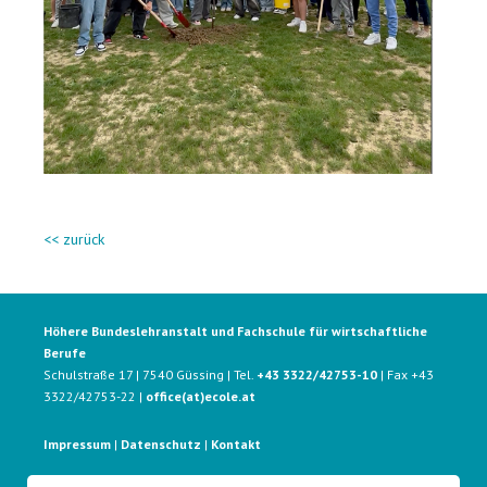
<< zurück
Höhere Bundeslehranstalt und Fachschule für wirtschaftliche
Berufe
Schulstraße 17 | 7540 Güssing | Tel.
+43 3322/42753-10
| Fax +43
3322/42753-22 |
office(at)ecole.at
Impressum
|
Datenschutz
|
Kontakt