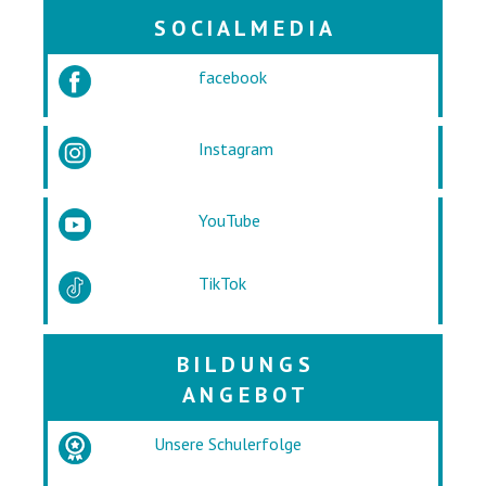
S O C I A L M E D I A
facebook
Instagram
YouTube
TikTok
B I L D U N G S
A N G E B O T
Unsere Schulerfolge