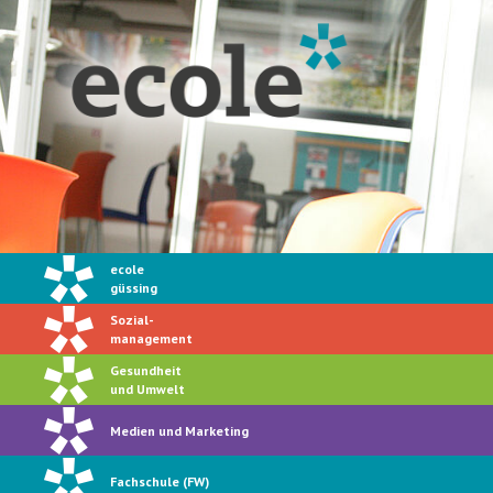
ecole
güssing
Sozial-
management
Gesundheit
und Umwelt
Medien und Marketing
Fachschule (FW)