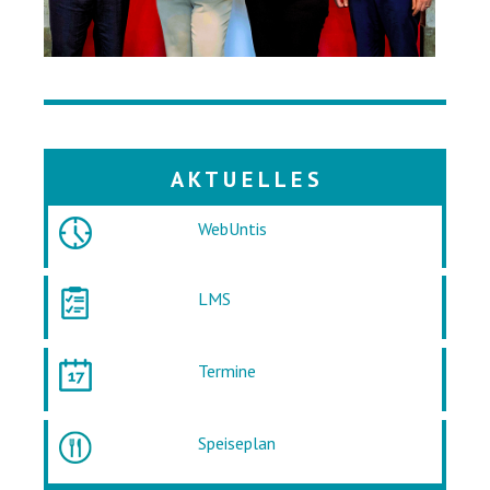
A K T U E L L E S
WebUntis
LMS
Termine
Speiseplan