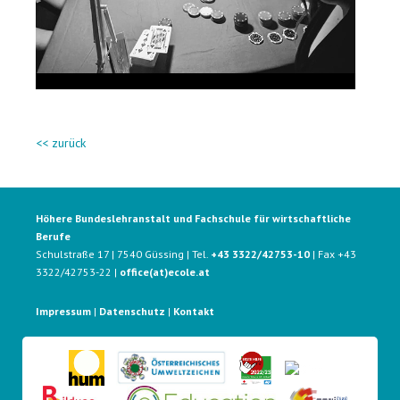
<< zurück
Höhere Bundeslehranstalt und Fachschule für wirtschaftliche
Berufe
Schulstraße 17 | 7540 Güssing | Tel.
+43 3322/42753-10
| Fax +43
3322/42753-22 |
office(at)ecole.at
Impressum
|
Datenschutz
|
Kontakt