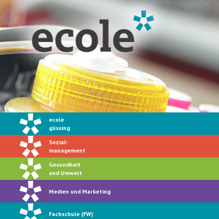
ecole
güssing
Sozial-
management
Gesundheit
und Umwelt
Medien und Marketing
Fachschule (FW)