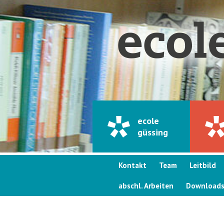
ecole
güssing
Kontakt
Team
Leitbild
abschl. Arbeiten
Download