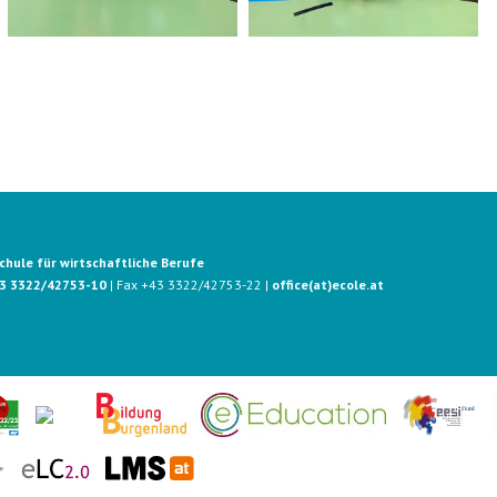
hule für wirtschaftliche Berufe
3 3322/42753-10
| Fax +43 3322/42753-22 |
office(at)ecole.at