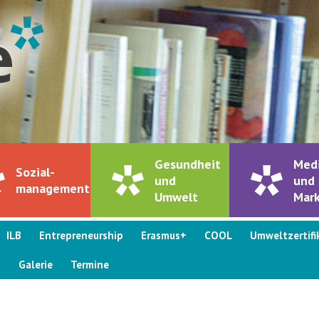
Gesundheit
Med
Sozial-
und
und
management
Umwelt
Mark
ILB
Entrepreneurship
Erasmus+
COOL
Umweltzertifi
s
Galerie
Termine